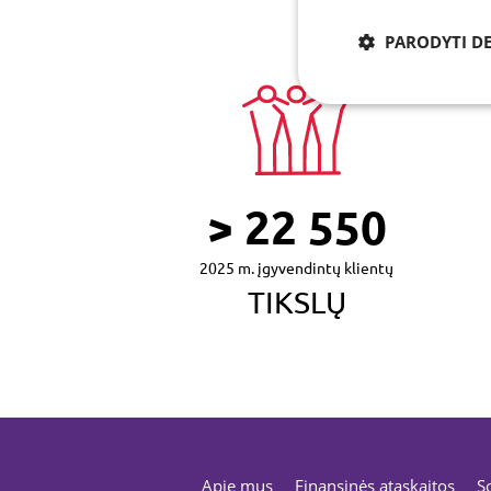
PARODYTI D
Būtinieji
> 22 550
2025 m. įgyvendintų klientų
TIKSLŲ
Šie slapukai yra būtin
išjungti šių slapukų, 
funkcijomis.
Pavadinimas
_tgidts
CookieScriptConse
Apie mus
Finansinės ataskaitos
S