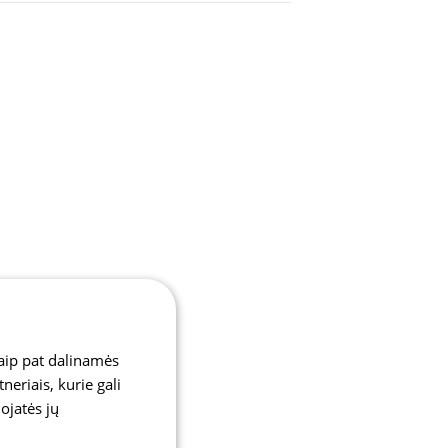
aip pat dalinamės
eriais, kurie gali
dojatės jų