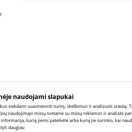
e
inėje naudojami slapukai
s siekdami suasmeninti turinį, skelbimus ir analizuoti srautą. T
Jūsų naudojimąsi mūsų svetaine su mūsų reklamos ir analizės partn
a informacija, kurią jiems pateikėte arba kurią jie surinko, kai nau
ityti daugiau