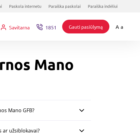
i
Paskola internetu
Paraiška paskolai
Paraiška indėliui
A
a
Gauti pasiūlymą
Savitarna
1851
tarnos Mano
arnos Mano GFB?
 ar užsiblokavai?