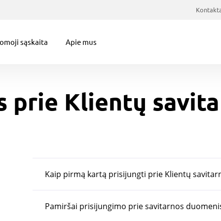
Kontakta
omoji sąskaita
Apie mus
s prie Klientų savi
Kaip pirmą kartą prisijungti prie Klientų savit
Pamiršai prisijungimo prie savitarnos duomenis