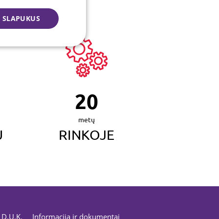
S SLAPUKUS
Funkciniai
20
metų
U
RINKOJE
ukų juostą negalėsite
tis visomis svetainės
ijoms atskirti,
saugumo stebėsenai.
kų sutikimo
D.U.K.
Informacija ir dokumentai