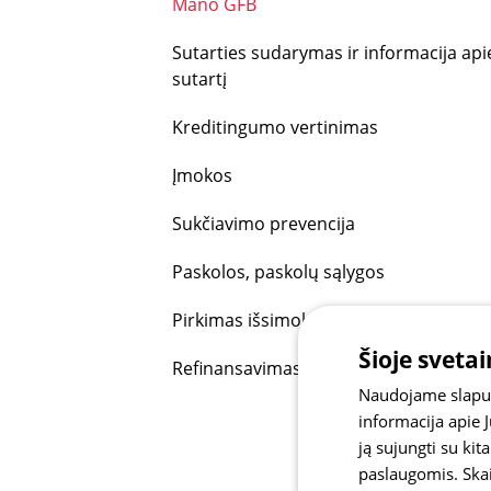
Mano GFB
Sutarties sudarymas ir informacija api
sutartį
Kreditingumo vertinimas
Įmokos
Sukčiavimo prevencija
Paskolos, paskolų sąlygos
Pirkimas išsimokėtinai
Šioje sveta
Refinansavimas
Naudojame slapuku
informacija apie 
ją sujungti su kit
paslaugomis.
Ska