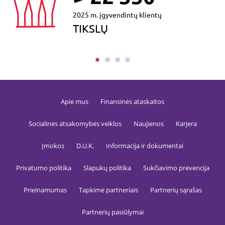
užtikrini
2025 m. įgyvendintų klientų
_tgsid
.gfbankas.lt
29 minutės
TrafficG
59
slapukas
TIKSLŲ
sekundės
naudoja
lankytoj
sesijoms 
sukčiav
prevencij
srauto
validavi
_tguatd
.gfbankas.lt
29 minutės
TrafficG
44
slapukas,
Apie mus
Finansinės ataskaitos
sekundės
išsaugot
rinkodar
kampani
Socialinės atsakomybės veiklos
Naujienos
Karjera
parametr
kitą srau
šaltinio
informac
Įmokos
D.U.K.
Informacija ir dokumentai
reikaling
lankytoj
validavi
Privatumo politika
Slapukų politika
Sukčiavimo prevencija
sukčiav
prevencij
reklamo
Prieinamumas
Tapkime partneriais
Partnerių sąrašas
kampani
saugum
užtikrini
Partnerių pasiūlymai
__cf_bm
29 minutės
Slapuka
Cloudflare Inc.