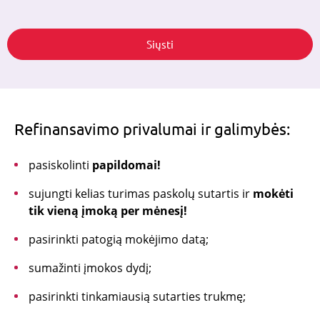
Siųsti
Refinansavim
o privalumai ir galimybės:
pasiskolinti
papildomai!
sujungti kelias turimas paskolų sutartis ir
mokėti
tik vieną įmoką per mėnesį!
pasirinkti patogią mokėjimo datą;
sumažinti įmokos dydį;
pasirinkti tinkamiausią sutarties trukmę;