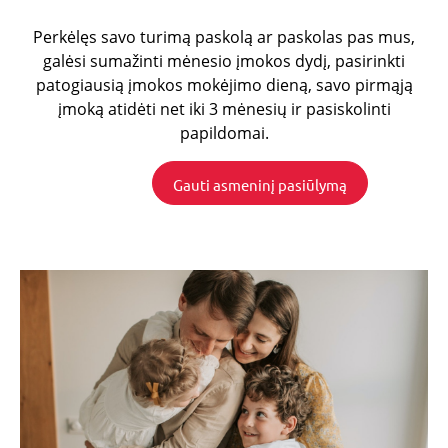
Teikėjas
/
Pavadinimas
Galiojimas
Aprašy
Domenas
Perkėlęs savo turimą paskolą ar paskolas pas mus,
_tgidts
.gfbankas.lt
29 minutės
TrafficG
galėsi sumažinti mėnesio įmokos dydį, pasirinkti
44
slapukas
patogiausią įmokos mokėjimo dieną, savo pirmąją
sekundės
naudoja
lankytoj
įmoką atidėti net iki 3 mėnesių ir pasiskolinti
sesijoms 
sukčiav
papildomai.
prevencij
srauto
validavim
Gauti asmeninį pasiūlymą
saugum
stebėsen
CookieScriptConsent
2 mėnesiai
Cookie-S
CookieScript
4 savaitės
slapukas,
www.gfbankas.lt
lankytoj
slapukų
sutikimo
nuostat
prisimint
pat, sla
būtinas
tinkama
slapukų
reklamju
veikimui
Google
C
1 mėnuo
Slapukas,
Adform
privatumo politikoje
prisimint
.adform.net