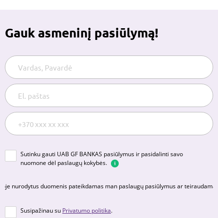
Gauk asmeninį pasiūlymą!
Sutinku gauti UAB GF BANKAS pasiūlymus ir pasidalinti savo
nuomone dėl paslaugų kokybės.
Sutinku, kad UAB GF BANKAS tiesioginės rinkodaros tikslais tvarkytų anketoje
Sutinku, kad UAB GF BANKAS tiesioginės rinkodaros tikslais tvarkytų anketoje
Susipažinau su
Privatumo politika
.