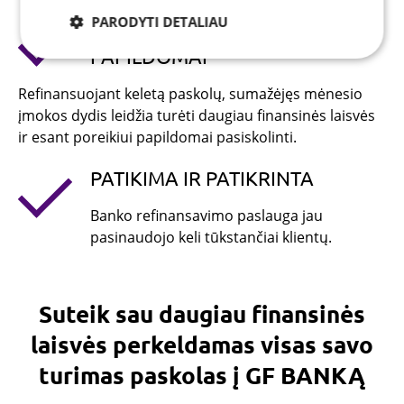
PARODYTI DETALIAU
GALI PASISKOLINTI
PAPILDOMAI
Būtinieji
Analitiniai
Reklamos
Refinansuojant keletą paskolų, sumažėjęs mėnesio
įmokos dydis leidžia turėti daugiau finansinės laisvės
Funkciniai
ir esant poreikiui papildomai pasiskolinti.
PATIKIMA IR PATIKRINTA
Banko refinansavimo paslauga jau
pasinaudojo keli tūkstančiai klientų.
Būtinieji
Analitiniai
Reklamos
Funkciniai
Suteik sau daugiau finansinės
Šie slapukai yra būtini, kad svetainė tinkamai veiktų,
t.y. kad Jūs galėtumėte sklandžiai joje naršyti. Per
laisvės perkeldamas visas savo
slapukų juostą negalėsite išjungti šių slapukų,
tačiau, jei ištrinsite šiuos slapukus naršyklės
turimas paskolas į GF BANKĄ
priemonėmis, greičiausiai negalėsite naudotis
visomis svetainės funkcijomis.