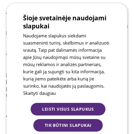
PAPRASTA
Šioje svetainėje naudojami
Visus refinansavimo sutarties dokumentus
slapukai
sutvarkysime mes, o vertinimas užtruks vos
keletą minučių.
Naudojame slapukus siekdami
suasmeninti turinį, skelbimus ir analizuoti
VALDAI SITUACIJĄ
srautą. Taip pat dalinamės informacija
apie Jūsų naudojimąsi mūsų svetaine su
Refinansuojant turimas paskolų sutartis, iš
mūsų reklamos ir analizės partneriais,
naujo nustatomos įsipareigojimų sąlygos:
kurie gali ją sujungti su kita informacija,
gali būti sumažinamas mėnesio įmokos dydis,
kurią jiems pateikėte arba kurią jie
pratęsiamas paskolos grąžinimo laikas, pasirenkama
surinko, kai naudojatės jų paslaugomis.
patogi mokėjimo diena ir pirmoji įmoka atidedama iki
Skaityti daugiau
trijų mėnesių.
VIENAS MOKĖJIMAS
LEISTI VISUS SLAPUKUS
Refinansuojant kelias sutartis, atliekamas
TIK BŪTINI SLAPUKAI
tik vienas mokėjimas.