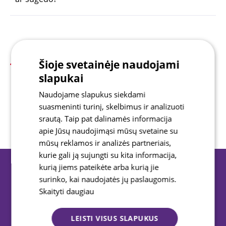
> 22 550
Šioje svetainėje naudojami
slapukai
2025 m. įgyvendintų klientų
Naudojame slapukus siekdami
TIKSLŲ
suasmeninti turinį, skelbimus ir analizuoti
srautą. Taip pat dalinamės informacija
apie Jūsų naudojimąsi mūsų svetaine su
mūsų reklamos ir analizės partneriais,
kurie gali ją sujungti su kita informacija,
kurią jiems pateikėte arba kurią jie
Apie mus
Finansinės ataskaitos
surinko, kai naudojatės jų paslaugomis.
Skaityti daugiau
Socialinės atsakomybės veiklos
Naujienos
Karjera
Įmokos
D.U.K.
Informacija ir dokumentai
LEISTI VISUS SLAPUKUS