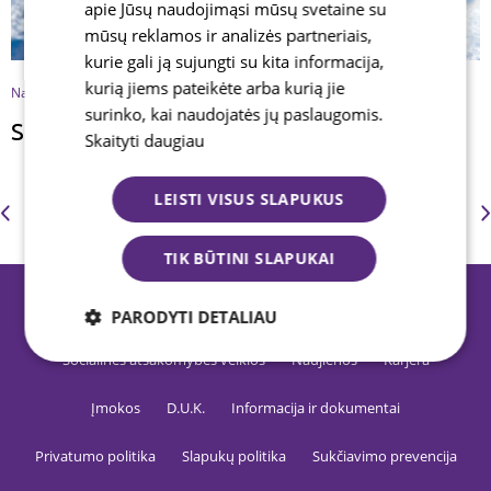
apie Jūsų naudojimąsi mūsų svetaine su
mūsų reklamos ir analizės partneriais,
kurie gali ją sujungti su kita informacija,
kurią jiems pateikėte arba kurią jie
Naudinga žinoti
2015 06 15
surinko, kai naudojatės jų paslaugomis.
Slidinėjimas – tiems, kas nebijo griūti
Skaityti daugiau
LEISTI VISUS SLAPUKUS
Previous
1
...
182
183
184
185
186
...
190
TIK BŪTINI SLAPUKAI
Apie mus
Finansinės ataskaitos
PARODYTI DETALIAU
Socialinės atsakomybės veiklos
Naujienos
Karjera
Būtinieji
Analitiniai
Reklamos
Įmokos
D.U.K.
Informacija ir dokumentai
Funkciniai
Privatumo politika
Slapukų politika
Sukčiavimo prevencija