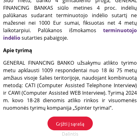
Šiuo metu, banko 4 gimtadienio proga, GENERAL
FINANCING BANKAS siūlo metines 4 proc. indėlių
palūkanas sudarant terminuotojo indėlio sutartį ne
Būtinieji
Analitiniai
Reklamos
mažesnei nei 1000 Eur sumai, fiksuotas net 4 metų
Funkciniai
laikotarpiui. Palūkanos išmokamos
terminuotojo
Šie slapukai yra būtini, kad svetainė tinkamai veiktų,
indėlio
sutarties pabaigoje.
t.y. kad Jūs galėtumėte sklandžiai joje naršyti. Per
slapukų juostą negalėsite išjungti šių slapukų,
Apie tyrimą
tačiau, jei ištrinsite šiuos slapukus naršyklės
priemonėmis, greičiausiai negalėsite naudotis
visomis svetainės funkcijomis.
GENERAL FINANCING BANKO užsakymu atlikto tyrimo
metu apklausti 1009 respondentai nuo 18 iki 75 metų
Teikėjas
/
Pavadinimas
Galiojimas
Aprašy
Domenas
amžiaus visoje šalies teritorijoje, naudojant kombinuotą
_tgidts
.gfbankas.lt
29 minutės
TrafficG
metodą: CATI (Computer Assisted Telephone Interview)
44
slapukas
ir CAWI (Computer Assisted WEB Interview). Tyrimą 2024
sekundės
naudoja
lankytoj
m. kovo 18-28 dienomis atliko rinkos ir visuomenės
sesijoms 
sukčiav
nuomonės tyrimų kompanija „Spinter tyrimai“.
prevencij
srauto
validavim
saugum
Grįžti į sąrašą
stebėsen
Dalintis
CookieScriptConsent
2 mėnesiai
Cookie-S
CookieScript