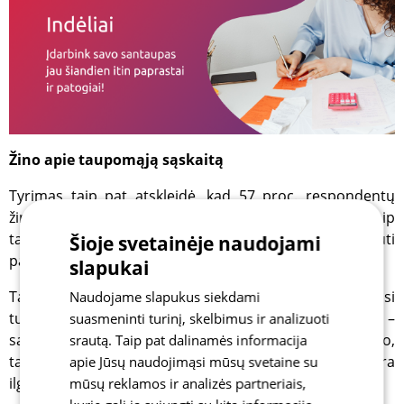
Žino apie taupomąją sąskaitą
Tyrimas taip pat atskleidė, kad 57 proc. respondentų
žinojo, kad rinkoje yra tokia taupymo priemonė kaip
taupomoji sąskaita, kurioje galima kaupti pinigus ir gauti
Šioje svetainėje naudojami
palūkanas.
slapukai
Taupomoji sąskaita nuo terminuotųjų indėlių skiriasi
Naudojame slapukus siekdami
tuo, kad ją galima bet kada papildyti, o prireikus –
suasmeninti turinį, skelbimus ir analizuoti
santaupas pasiimti, nenutraukiant sutarties. Be to,
srautą. Taip pat dalinamės informacija
taupomosios sąskaitos sutartis neterminuota, tad nėra
apie Jūsų naudojimąsi mūsų svetaine su
ilgalaikių įsipareigojimų.
mūsų reklamos ir analizės partneriais,