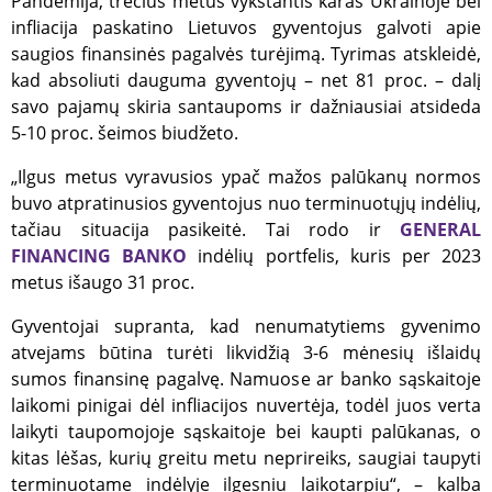
Pandemija, trečius metus vykstantis karas Ukrainoje bei
infliacija paskatino Lietuvos gyventojus galvoti apie
saugios finansinės pagalvės turėjimą. Tyrimas atskleidė,
kad absoliuti dauguma gyventojų – net 81 proc. – dalį
savo pajamų skiria santaupoms ir dažniausiai atsideda
5-10 proc. šeimos biudžeto.
„Ilgus metus vyravusios ypač mažos palūkanų normos
buvo atpratinusios gyventojus nuo terminuotųjų indėlių,
tačiau situacija pasikeitė. Tai rodo ir
GENERAL
FINANCING BANKO
indėlių portfelis, kuris per 2023
metus išaugo 31 proc.
Gyventojai supranta, kad nenumatytiems gyvenimo
atvejams būtina turėti likvidžią 3-6 mėnesių išlaidų
sumos finansinę pagalvę. Namuose ar banko sąskaitoje
laikomi pinigai dėl infliacijos nuvertėja, todėl juos verta
laikyti taupomojoje sąskaitoje bei kaupti palūkanas, o
kitas lėšas, kurių greitu metu neprireiks, saugiai taupyti
terminuotame indėlyje ilgesniu laikotarpiu“, – kalba