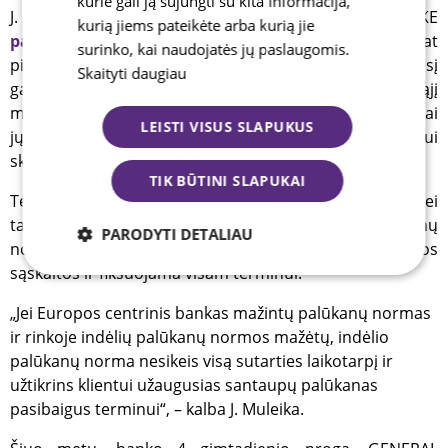
kurie gali ją sujungti su kita informacija,
J. Muleika sako, kad GENERAL FINANCING BANKE
kurią jiems pateikėte arba kurią jie
palūkanos taupomojoje sąskaitoje
mokamos nuo pat
surinko, kai naudojatės jų paslaugomis.
pirmojo euro. Taip pat lėšas iki trijų kartų per mėnesį
Skaityti daugiau
galima išsiimti neprarandant palūkanų už einamąjį
mėnesį – toks apribojimas suteikia laisvę išsiimti lėšų, kai
LEISTI VISUS SLAPUKUS
jų prireikia, tačiau padeda per dažnai nejudinti taupymui
skirtos sumos ir nuosekliai taupyti.
TIK BŪTINI SLAPUKAI
Terminuotųjų indėlių sutartis, skirtingai nei
taupomosios sąskaitos, yra fiksuota, tačiau palūkanų
PARODYTI DETALIAU
norma paprastai būna didesnė nei taupomosios
sąskaitos ir fiksuojama visam terminui.
Būtinieji
Analitiniai
Reklamos
„Jei Europos centrinis bankas mažintų palūkanų normas
ir rinkoje indėlių palūkanų normos mažėtų, indėlio
Funkciniai
palūkanų norma nesikeis visą sutarties laikotarpį ir
užtikrins klientui užaugusias santaupų palūkanas
pasibaigus terminui“, – kalba J. Muleika.