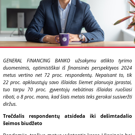
GENERAL FINANCING BANKO užsakymu atlikto tyrimo
duomenimis, optimistiškai iš finansinės perspektyvos 2024
metus vertino net 72 proc. respondentų. Nepaisant to, tik
22 proc. apklaustųjų savo išlaidas šiemet planuoja įprastai,
tuo tarpu 70 proc. gyventojų nebūtinas išlaidas ruošiasi
riboti, o 8 proc. mano, kad šiais metais teks gerokai susiveržti
diržus.
Trečdalis respondentų atsideda iki dešimtadalio
šeimos biudžeto