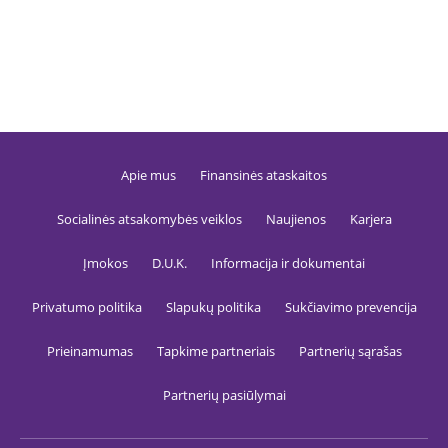
atvejus i
validuot
lankytoj
_tglksd
.gfbankas.lt
1 metai
TrafficG
slapukas,
lankytoj
sesijoms 
srauto
patikim
vertinti,
sukčiav
Apie mus
Finansinės ataskaitos
prevencij
svetainė
saugum
užtikrini
Socialinės atsakomybės veiklos
Naujienos
Karjera
_tgsid
.gfbankas.lt
29 minutės
TrafficG
59
slapukas
Įmokos
D.U.K.
Informacija ir dokumentai
sekundės
naudoja
lankytoj
sesijoms 
Privatumo politika
Slapukų politika
Sukčiavimo prevencija
sukčiav
prevencij
srauto
Prieinamumas
Tapkime partneriais
Partnerių sąrašas
validavi
_tguatd
.gfbankas.lt
29 minutės
TrafficG
Partnerių pasiūlymai
44
slapukas,
sekundės
išsaugot
rinkodar
kampani