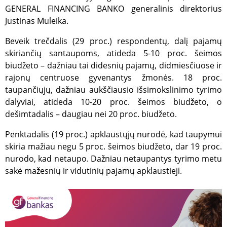
GENERAL FINANCING BANKO generalinis direktorius
Justinas Muleika.
Beveik trečdalis (29 proc.) respondentų, dalį pajamų
skiriančių santaupoms, atideda 5-10 proc. šeimos
biudžeto – dažniau tai didesnių pajamų, didmiesčiuose ir
rajonų centruose gyvenantys žmonės. 18 proc.
taupančiųjų, dažniau aukščiausio išsimokslinimo tyrimo
dalyviai, atideda 10-20 proc. šeimos biudžeto, o
dešimtadalis – daugiau nei 20 proc. biudžeto.
Penktadalis (19 proc.) apklaustųjų nurodė, kad taupymui
skiria mažiau negu 5 proc. šeimos biudžeto, dar 19 proc.
nurodo, kad netaupo. Dažniau netaupantys tyrimo metu
sakė mažesnių ir vidutinių pajamų apklaustieji.