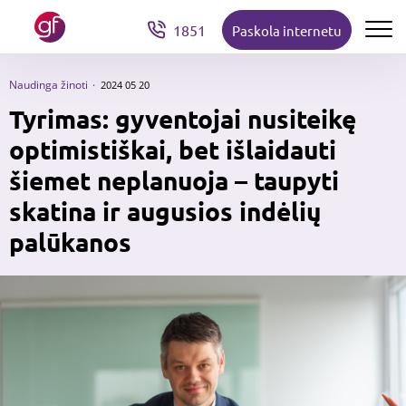
1851
Paskola internetu
Naudinga žinoti
2024 05 20
Tyrimas: gyventojai nusiteikę
optimistiškai, bet išlaidauti
šiemet neplanuoja – taupyti
skatina ir augusios indėlių
palūkanos