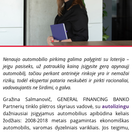
Nenaujo automobilio pirkimą galima palyginti su loterija –
jeigu pasiseks, už patrauklią kainą įsigysite gerą apynaujį
automobilį, tačiau perkant antrinėje rinkoje yra ir nemažai
rizikų, todėl ekspertai pataria neskubėti ir pirkti racionaliai,
vadovaujantis ne širdimi, o galva.
Gražina Salmanovič, GENERAL FINANCING BANKO
Partnerių tinklo plėtros skyriaus vadovė, su
autolizingu
dažniausiai įsigyjamus automobilius apibūdina keliais
žodžiais: 2008-2018 metais pagamintas ekonomiškas
automobilis, varomas dyzeliniais varikliais. Jos teigimu,