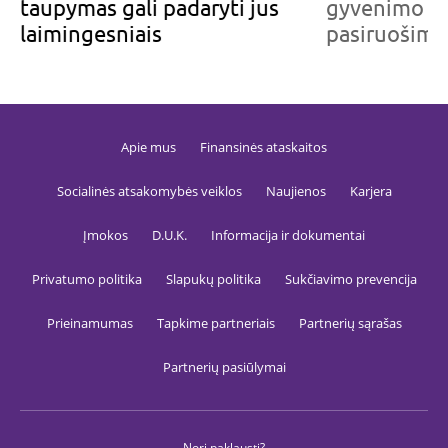
taupymas gali padaryti jus
gyvenimo ši
validuot
lankytoj
laimingesniais
pasiruošimo 
_tglksd
.gfbankas.lt
1 metai
TrafficG
slapukas,
lankytoj
sesijoms 
srauto
patikim
vertinti,
Apie mus
Finansinės ataskaitos
sukčiav
prevencij
svetainė
saugum
Socialinės atsakomybės veiklos
Naujienos
Karjera
užtikrini
_tgsid
.gfbankas.lt
29 minutės
TrafficG
Įmokos
D.U.K.
Informacija ir dokumentai
59
slapukas
sekundės
naudoja
lankytoj
Privatumo politika
Slapukų politika
Sukčiavimo prevencija
sesijoms 
sukčiav
prevencij
Prieinamumas
Tapkime partneriais
Partnerių sąrašas
srauto
validavi
Partnerių pasiūlymai
_tguatd
.gfbankas.lt
29 minutės
TrafficG
44
slapukas,
sekundės
išsaugot
rinkodar
kampani
parametr
Nori paklausti?