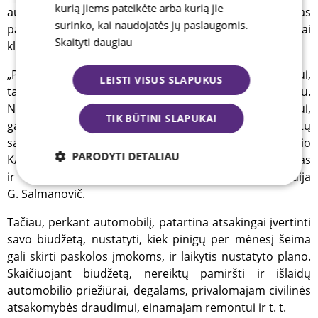
kurią jiems pateikėte arba kurią jie
autolizingo partnerė, automobilio įsigijimo procesas
surinko, kai naudojatės jų paslaugomis.
paprastai būna labai greitas. Užpildžius paraišką, įprastai
Skaityti daugiau
klientai atsakymą gauna per 10 min.
„Perkant autolizingu, nereikia automobilio įkeisti bankui,
LEISTI VISUS SLAPUKUS
taigi pirkėjas iš karto tampa automobilio savininku.
Nereikia ir pradinės įmokos, todėl, atsiradus poreikiui,
TIK BŪTINI SLAPUKAI
galima atsinaujinti automobilį neturint tam atsidėtų
santaupų. Taip pat nėra privaloma drausti automobilio
PARODYTI DETALIAU
KASKO draudimu – savininkas pats įsivertina savo rizikas
ir išlaidų KASKO draudimui poreikį“, – vardija
Būtinieji
Analitiniai
Reklamos
G. Salmanovič.
Tačiau, perkant automobilį, patartina atsakingai įvertinti
savo biudžetą, nustatyti, kiek pinigų per mėnesį šeima
Funkciniai
gali skirti paskolos įmokoms, ir laikytis nustatyto plano.
Skaičiuojant biudžetą, nereiktų pamiršti ir išlaidų
automobilio priežiūrai, degalams, privalomajam civilinės
atsakomybės draudimui, einamajam remontui ir t. t.