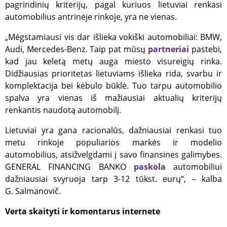
pagrindinių kriterijų, pagal kuriuos lietuviai renkasi
automobilius antrinėje rinkoje, yra ne vienas.
„Mėgstamiausi vis dar išlieka vokiški automobiliai: BMW,
Audi, Mercedes-Benz. Taip pat mūsų
partneriai
pastebi,
kad jau keletą metų auga miesto visureigių rinka.
Didžiausias prioritetas lietuviams išlieka rida, svarbu ir
komplektacija bei kėbulo būklė. Tuo tarpu automobilio
spalva yra vienas iš mažiausiai aktualių kriterijų
renkantis naudotą automobilį.
Lietuviai yra gana racionalūs, dažniausiai renkasi tuo
metu rinkoje populiarios markės ir modelio
automobilius, atsižvelgdami į savo finansines galimybes.
GENERAL FINANCING BANKO
paskola
automobiliui
dažniausiai svyruoja tarp 3-12 tūkst. eurų“, – kalba
G. Salmanovič.
Verta skaityti ir komentarus internete