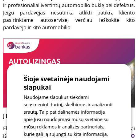
ir profesionaliai įvertintų automobilio būklę bei defektus.
Jeigu pardavėjas nesutinka atlikti patikrą kliento
pasirinktame autoservise, verčiau ieškokite kito
pardavėjo ir kito automobilio.
Šioje svetainėje naudojami
slapukai
Naudojame slapukus siekdami
suasmeninti turinį, skelbimus ir analizuoti
srautą. Taip pat dalinamės informacija
Į biudžetą – ir išlaidos automobilio priežiūrai
apie Jūsų naudojimąsi mūsų svetaine su
mūsų reklamos ir analizės partneriais,
Ekspertė pažymi, kad, perkant automobilį išsimokėtinai
kurie gali ją sujungti su kita informacija,
iš įmonės, kuri yra
GENERAL FINANCING BANKO