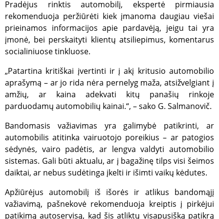
Pradėjus rinktis automobilį, ekspertė pirmiausia
rekomenduoja peržiūrėti kiek įmanoma daugiau viešai
prieinamos informacijos apie pardavėją, jeigu tai yra
įmonė, bei perskaityti klientų atsiliepimus, komentarus
socialiniuose tinkluose.
„Patartina kritiškai įvertinti ir į akį kritusio automobilio
aprašymą – ar jo rida nėra pernelyg maža, atsižvelgiant į
amžių, ar kaina adekvati kitų panašių rinkoje
parduodamų automobilių kainai.“, – sako G. Salmanovič.
Bandomasis važiavimas yra galimybė patikrinti, ar
automobilis atitinka vairuotojo poreikius – ar patogios
sėdynės, vairo padėtis, ar lengva valdyti automobilio
sistemas. Gali būti aktualu, ar į bagažinę tilps visi šeimos
daiktai, ar nebus sudėtinga įkelti ir išimti vaikų kėdutes.
Apžiūrėjus automobilį iš išorės ir atlikus bandomąjį
važiavimą, pašnekovė rekomenduoja kreiptis į pirkėjui
patikimą autoservisą, kad šis atliktų visapusišką patikrą