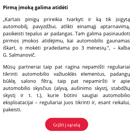
Pirmą įmoką galima atidėti
Būtinieji
Analitiniai
Reklamos
Funkciniai
„Kartais pinigų prireikia tvarkyti ir ką tik įsigytą
automobilį, pavyzdžiui, atlikti einamąjį aptarnavimą,
Šie slapukai yra būtini, kad svetainė tinkamai veiktų,
pasikeisti tepalus ar padangas. Tam galima pasinaudoti
t.y. kad Jūs galėtumėte sklandžiai joje naršyti. Per
slapukų juostą negalėsite išjungti šių slapukų,
pirmos įmokos atidėjimu, kai automobilis gaunamas
tačiau, jei ištrinsite šiuos slapukus naršyklės
iškart, o mokėti pradedama po 3 mėnesių.“, – kalba
priemonėmis, greičiausiai negalėsite naudotis
visomis svetainės funkcijomis.
G. Salmanovič.
Teikėjas
/
Pavadinimas
Galiojimas
Aprašy
Mūsų partneriai taip pat ragina nepamišti reguliariai
Domenas
tikrinti automobilio važiuoklės elementus, padangų
_tgidts
.gfbankas.lt
29 minutės
TrafficG
44
slapukas
būklę, salono filtrą, taip pat nepamiršti ir apie
sekundės
naudoja
automobilio skysčius (alyvą, aušinimo skystį, stabdžių
lankytoj
sesijoms 
skystį ir t. t.), kurie būtini saugiai automobilio
sukčiav
prevencij
eksploatacijai – reguliariai juos tikrinti ir, esant reikalui,
srauto
validavim
pakeisti.
saugum
stebėsen
Grįžti į sąrašą
CookieScriptConsent
2 mėnesiai
Cookie-S
CookieScript
4 savaitės
slapukas,
www.gfbankas.lt