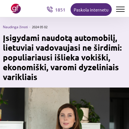
1851
Paskola internetu
Naudinga žinoti
2024 05 02
Įsigydami naudotą automobilį,
lietuviai vadovaujasi ne širdimi:
populiariausi išlieka vokiški,
ekonomiški, varomi dyzeliniais
varikliais