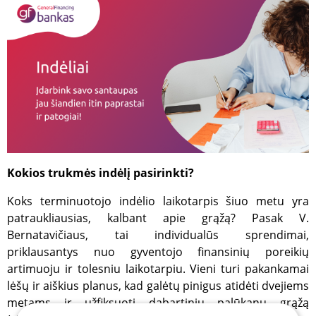
Kokios trukmės indėlį pasirinkti?
Koks terminuotojo indėlio laikotarpis šiuo metu yra
patraukliausias, kalbant apie grąžą? Pasak V.
Bernatavičiaus, tai individualūs sprendimai,
priklausantys nuo gyventojo finansinių poreikių
artimuoju ir tolesniu laikotarpiu. Vieni turi pakankamai
lėšų ir aiškius planus, kad galėtų pinigus atidėti dvejiems
metams ir užfiksuoti dabartinių palūkanų grąžą