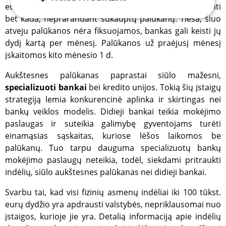
eurų. Iš taupomosios sąskaitos pinigus galima pasiimti
bet kada, neprarandant sukauptų palūkanų. Tiesa, šiuo
Būtinieji
Analitiniai
Reklamos
atveju palūkanos nėra fiksuojamos, bankas gali keisti jų
dydį kartą per mėnesį. Palūkanos už praėjusį mėnesį
įskaitomos kito mėnesio 1 d.
Funkciniai
Aukštesnes palūkanas paprastai siūlo mažesni,
specializuoti bankai
bei kredito unijos. Tokią šių įstaigų
strategiją lemia konkurencinė aplinka ir skirtingas nei
bankų veiklos modelis. Didieji bankai teikia mokėjimo
paslaugas ir suteikia galimybę gyventojams turėti
Būtinieji
Analitiniai
Reklamos
einamąsias sąskaitas, kuriose lėšos laikomos be
Funkciniai
palūkanų. Tuo tarpu dauguma specializuotų bankų
mokėjimo paslaugų neteikia, todėl, siekdami pritraukti
Šie slapukai yra būtini, kad svetainė tinkamai veiktų,
t.y. kad Jūs galėtumėte sklandžiai joje naršyti. Per
indėlių, siūlo aukštesnes palūkanas nei didieji bankai.
slapukų juostą negalėsite išjungti šių slapukų,
tačiau, jei ištrinsite šiuos slapukus naršyklės
Svarbu tai, kad visi fizinių asmenų indėliai iki 100 tūkst.
priemonėmis, greičiausiai negalėsite naudotis
visomis svetainės funkcijomis.
eurų dydžio yra apdrausti valstybės, nepriklausomai nuo
įstaigos, kurioje jie yra. Detalią informaciją apie indėlių
Teikėjas
/
Pavadinimas
Galiojimas
Aprašy
Domenas