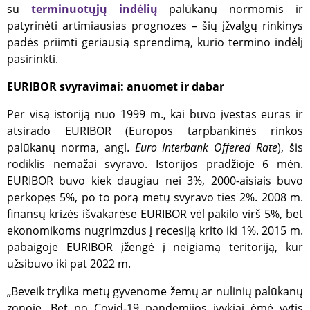
su
terminuotųjų indėlių
palūkanų normomis ir
patyrinėti artimiausias prognozes – šių įžvalgų rinkinys
padės priimti geriausią sprendimą, kurio termino indėlį
pasirinkti.
EURIBOR svyravimai: anuomet ir dabar
Per visą istoriją nuo 1999 m., kai buvo įvestas euras ir
atsirado EURIBOR (Europos tarpbankinės rinkos
palūkanų norma, angl.
Euro Interbank Offered Rate
), šis
rodiklis nemažai svyravo. Istorijos pradžioje 6 mėn.
EURIBOR buvo kiek daugiau nei 3%, 2000-aisiais buvo
perkopęs 5%, po to porą metų svyravo ties 2%. 2008 m.
finansų krizės išvakarėse EURIBOR vėl pakilo virš 5%, bet
ekonomikoms nugrimzdus į recesiją krito iki 1%. 2015 m.
pabaigoje EURIBOR įžengė į neigiamą teritoriją, kur
užsibuvo iki pat 2022 m.
„Beveik trylika metų gyvenome žemų ar nulinių palūkanų
zonoje. Bet po Covid-19 pandemijos įvykiai ėmė vytis