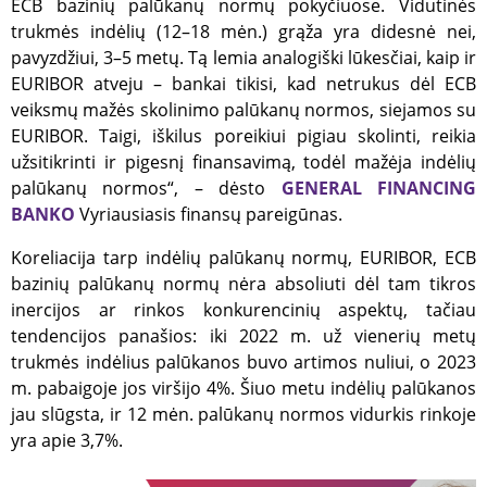
ECB bazinių palūkanų normų pokyčiuose. Vidutinės
trukmės indėlių (12–18 mėn.) grąža yra didesnė nei,
pavyzdžiui, 3–5 metų. Tą lemia analogiški lūkesčiai, kaip ir
EURIBOR atveju – bankai tikisi, kad netrukus dėl ECB
veiksmų mažės skolinimo palūkanų normos, siejamos su
EURIBOR. Taigi, iškilus poreikiui pigiau skolinti, reikia
užsitikrinti ir pigesnį finansavimą, todėl mažėja indėlių
palūkanų normos“, – dėsto
GENERAL FINANCING
BANKO
Vyriausiasis finansų pareigūnas.
Koreliacija tarp indėlių palūkanų normų, EURIBOR, ECB
bazinių palūkanų normų nėra absoliuti dėl tam tikros
inercijos ar rinkos konkurencinių aspektų, tačiau
tendencijos panašios: iki 2022 m. už vienerių metų
trukmės indėlius palūkanos buvo artimos nuliui, o 2023
m. pabaigoje jos viršijo 4%. Šiuo metu indėlių palūkanos
jau slūgsta, ir 12 mėn. palūkanų normos vidurkis rinkoje
yra apie 3,7%.