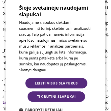
(vidutiniškai 4%). Kitiems galbūt pinigų prireiks anksčiau
Šioje svetainėje naudojami
– tokiu atveju GENERAL FINANCING BANKO atstovas
pataria skaidyti sumą į keletą skirtingos trukmės indėlių.
slapukai
Naudojame slapukus siekdami
Planuojant indėlio trukmę, siūloma pagalvoti, kaip
suasmeninti turinį, skelbimus ir analizuoti
apsaugoti pinigus nuo nuvertėjimo, kurį lemia infliacija.
srautą. Taip pat dalinamės informacija
Lietuvos bankas 2025-2026 m. prognozuoja metinę 2,4%
apie Jūsų naudojimąsi mūsų svetaine su
infliaciją.
mūsų reklamos ir analizės partneriais,
„Remiantis šia prognoze ir šiandien pasidėjus dvejų
kurie gali ją sujungti su kita informacija,
metų trukmės indėlį už 4%, būtų ne tik visiškai išsaugota
kurią jiems pateikėte arba kurią jie
pinigų vertė, bet ir šiek tiek paauginta. Žinoma, jei
surinko, kai naudojatės jų paslaugomis.
pasitvirtins prognozės“, – sako V. Bernatavičius.
Skaityti daugiau
Jei gyventojo finansiniai planai nėra aiškūs,
LEISTI VISUS SLAPUKUS
rekomenduojama pinigus laikyti taupomojoje sąskaitoje,
kurios palūkanos taip pat patrauklios – rinkos vidurkis
šiuo metu yra 2-3%. GENERAL FINANCING BANKO
TIK BŪTINI SLAPUKAI
taupomosios sąskaitos
kintama palūkanų norma šiuo
metu siekia 2,5%, sąskaitoje sukauptai sumai iki 150.000
PARODYTI DETALIAU