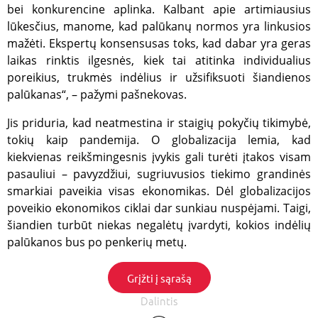
pasirink
bei konkurencine aplinka. Kalbant apie artimiausius
sutikimo
slapukai
lūkesčius, manome, kad palūkanų normos yra linkusios
mažėti. Ekspertų konsensusas toks, kad dabar yra geras
_tgpc
.gfbankas.lt
1 metai
TrafficG
slapukas,
laikas rinktis ilgesnės, kiek tai atitinka individualius
atskirti ir
atpažinti
poreikius, trukmės indėlius ir užsifiksuoti šiandienos
lankytoj
sesijas, u
palūkanas“, – pažymi pašnekovas.
svetainė
reklamo
Jis priduria, kad neatmestina ir staigių pokyčių tikimybė,
kampani
saugumą,
tokių kaip pandemija. O globalizacija lemia, kad
sukčiav
atvejus i
kiekvienas reikšmingesnis įvykis gali turėti įtakos visam
validuot
lankytoj
pasauliui – pavyzdžiui, sugriuvusios tiekimo grandinės
smarkiai paveikia visas ekonomikas. Dėl globalizacijos
_tglksd
.gfbankas.lt
1 metai
TrafficG
slapukas,
poveikio ekonomikos ciklai dar sunkiau nuspėjami. Taigi,
lankytoj
sesijoms 
šiandien turbūt niekas negalėtų įvardyti, kokios indėlių
srauto
palūkanos bus po penkerių metų.
patikim
vertinti,
sukčiav
prevencij
Grįžti į sąrašą
svetainė
saugum
Dalintis
užtikrini