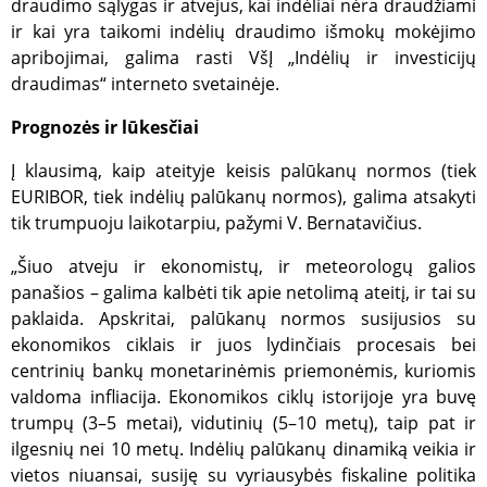
draudimo sąlygas ir atvejus, kai indėliai nėra draudžiami
ir kai yra taikomi indėlių draudimo išmokų mokėjimo
_tgidts
.gfbankas.lt
29 minutės
TrafficG
44
slapukas
apribojimai, galima rasti VšĮ „Indėlių ir investicijų
sekundės
naudoja
lankytoj
draudimas“ interneto svetainėje.
sesijoms 
sukčiav
prevencij
Prognozės ir lūkesčiai
srauto
validavim
Į klausimą, kaip ateityje keisis palūkanų normos (tiek
saugum
stebėsen
EURIBOR, tiek indėlių palūkanų normos), galima atsakyti
CookieScriptConsent
2 mėnesiai
Cookie-S
CookieScript
tik trumpuoju laikotarpiu, pažymi V. Bernatavičius.
4 savaitės
slapukas,
www.gfbankas.lt
lankytoj
slapukų
„Šiuo atveju ir ekonomistų, ir meteorologų galios
sutikimo
panašios – galima kalbėti tik apie netolimą ateitį, ir tai su
nuostat
prisimint
paklaida. Apskritai, palūkanų normos susijusios su
pat, sla
būtinas
ekonomikos ciklais ir juos lydinčiais procesais bei
tinkama
slapukų
centrinių bankų monetarinėmis priemonėmis, kuriomis
reklamju
valdoma infliacija. Ekonomikos ciklų istorijoje yra buvę
veikimui
Google
trumpų (3–5 metai), vidutinių (5–10 metų), taip pat ir
C
1 mėnuo
Slapukas,
Adform
privatumo politikoje
prisimint
.adform.net
ilgesnių nei 10 metų. Indėlių palūkanų dinamiką veikia ir
svetainė
vietos niuansai, susiję su vyriausybės fiskaline politika
lankytoj