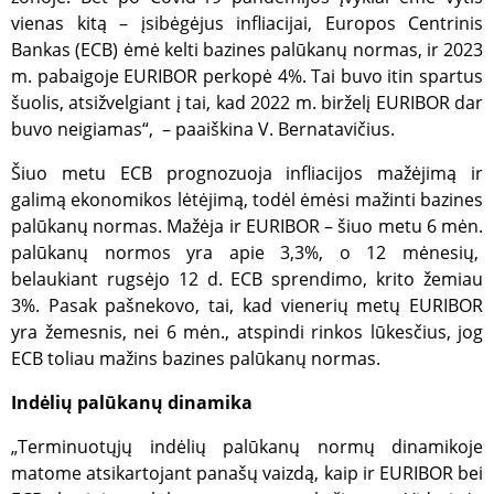
vienas kitą – įsibėgėjus infliacijai, Europos Centrinis
Bankas (ECB) ėmė kelti bazines palūkanų normas, ir 2023
m. pabaigoje EURIBOR perkopė 4%. Tai buvo itin spartus
šuolis, atsižvelgiant į tai, kad 2022 m. birželį EURIBOR dar
buvo neigiamas“, – paaiškina V. Bernatavičius.
Šiuo metu ECB prognozuoja infliacijos mažėjimą ir
galimą ekonomikos lėtėjimą, todėl ėmėsi mažinti bazines
palūkanų normas. Mažėja ir EURIBOR – šiuo metu 6 mėn.
palūkanų normos yra apie 3,3%, o 12 mėnesių,
belaukiant rugsėjo 12 d. ECB sprendimo, krito žemiau
3%. Pasak pašnekovo, tai, kad vienerių metų EURIBOR
yra žemesnis, nei 6 mėn., atspindi rinkos lūkesčius, jog
ECB toliau mažins bazines palūkanų normas.
Indėlių palūkanų dinamika
„Terminuotųjų indėlių palūkanų normų dinamikoje
matome atsikartojant panašų vaizdą, kaip ir EURIBOR bei