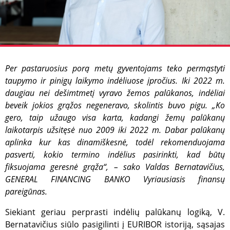
Per pastaruosius porą metų gyventojams teko permąstyti
taupymo ir pinigų laikymo indėliuose įpročius. Iki 2022 m.
daugiau nei dešimtmetį vyravo žemos palūkanos, indėliai
beveik jokios grąžos negeneravo, skolintis buvo pigu. „Ko
gero, taip užaugo visa karta, kadangi žemų palūkanų
laikotarpis užsitęsė nuo 2009 iki 2022 m. Dabar palūkanų
aplinka kur kas dinamiškesnė, todėl rekomenduojama
pasverti, kokio termino indėlius pasirinkti, kad būtų
fiksuojama geresnė grąža“, – sako Valdas Bernatavičius,
GENERAL FINANCING BANKO Vyriausiasis finansų
pareigūnas.
Siekiant geriau perprasti indėlių palūkanų logiką, V.
Bernatavičius siūlo pasigilinti į EURIBOR istoriją, sąsajas