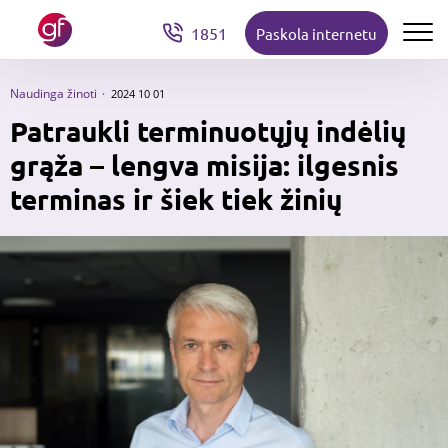
1851
Paskola internetu
Naudinga žinoti
2024 10 01
Patraukli terminuotųjų indėlių
grąža – lengva misija: ilgesnis
terminas ir šiek tiek žinių