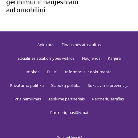
gerinimui ir naujesniam
nuo
automat
automobiliui
internet
robotų, 
būtų užt
svetainė
saugumas
nepertr
veikimas
Apie mus
Finansinės ataskaitos
SECSESSID
www.gfbankas.lt
Sesija
Tai yra 
paskirtie
identifik
Socialinės atsakomybės veiklos
Naujienos
Karjera
naudoja
palaikyti
vartotojo
Įmokos
D.U.K.
Informacija ir dokumentai
ir jos
kintamuo
Privatumo politika
geid
Slapukų politika
.trafficguard.ai
Sukčiavimo prevencija
1 metai
TrafficG
slapukas
naudoja
naudoto
Prieinamumas
Tapkime partneriais
Partnerių sąrašas
sesijoms 
ir sukči
prevenci
Partnerių pasiūlymai
reklamos
rinkodar
kampani
Sandėliavimo deklaracija
Nori paklausti?