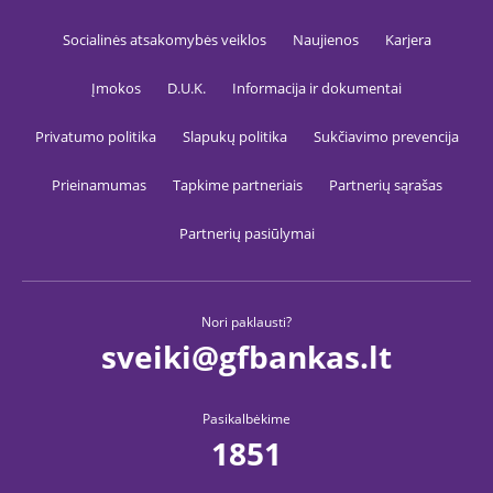
prevencij
srauto
Socialinės atsakomybės veiklos
Naujienos
Karjera
validavi
_tguatd
.gfbankas.lt
29 minutės
TrafficG
Įmokos
D.U.K.
Informacija ir dokumentai
44
slapukas,
sekundės
išsaugot
rinkodar
Privatumo politika
Slapukų politika
Sukčiavimo prevencija
kampani
parametr
kitą srau
Prieinamumas
Tapkime partneriais
Partnerių sąrašas
šaltinio
informac
reikaling
lankytoj
Partnerių pasiūlymai
validavi
sukčiav
prevencij
reklamo
kampani
Nori paklausti?
saugum
užtikrini
sveiki@gfbankas.lt
__cf_bm
29 minutės
Slapuka
Cloudflare Inc.
29
naudoja
.linkedin.com
sekundės
atskirti
nuo
Pasikalbėkime
automat
1851
internet
robotų, 
būtų užt