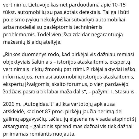
sesijoms 
vertinimu, Lietuvoje kasmet parduodama apie 10–15
sukčiav
tūkst. automobilių su paslėptais defektais. Tai gali būti
prevencij
srauto
po eismo įvykių nekokybiškai sutvarkyti automobiliai
validavim
saugum
arba modeliai su paslėptomis techninėmis
stebėsen
problemomis. Todėl vien išvaizda dar negarantuoja
CookieScriptConsent
2 mėnesiai
Cookie-S
CookieScript
mažesnių išlaidų ateityje.
4 savaitės
slapukas,
www.gfbankas.lt
lankytoj
slapukų
„Rinkos duomenys rodo, kad pirkėjai vis dažniau remiasi
sutikimo
nuostat
objektyviais šaltiniais – istorijos ataskaitomis, ekspertų
prisimint
pat, sla
vertinimais ir kitų žmonių patirtimi. Pirkėjai aktyviai ieško
būtinas
informacijos, remiasi automobilių istorijos ataskaitomis,
tinkama
slapukų
ekspertų įžvalgomis, skaito forumus, o vien pardavėjo
reklamju
veikimui
žodžiais pasitiki tik labai maža dalis“, – pažymi T. Stasiulis.
Google
C
1 mėnuo
Slapukas,
Adform
privatumo politikoje
2026 m. „Autogidas.lt“ atlikta vartotojų apklausa
prisimint
.adform.net
svetainė
atskleidė, kad net 87 proc. pirkėjų jaučia nerimą dėl
lankytoj
pasirink
galimų apgavysčių, tačiau jų elgsena ne visada atspindi šį
sutikimo
slapukai
atsargumą – galutinis sprendimas dažnai vis tiek dažnai
priimamas remiantis nuojauta.
_tgpc
.gfbankas.lt
1 metai
TrafficG
slapukas,