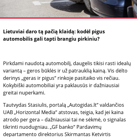
Lietuviai daro tą pačią klaidą: kodėl pigus
automobilis gali tapti brangiu pirkiniu?
Pirkdami naudotą automobilį, daugelis tikisi rasti idealų
variantą – geros būklės ir už patrauklią kainą. Vis dėlto
derinys „geras ir pigus“ rinkoje pasitaiko vis rečiau.
Kokybiški automobiliai yra paklausūs ir dažniausiai
greitai nuperkami.
Tautvydas Stasiulis, portalą „Autogidas.lt“ valdančios
UAB „Horizontal Media“ atstovas, teigia, kad jei kaina
atrodo per gera – dažniausiai tai ne sėkmė, o signalas
tikrinti nuodugniau. „GF banko“ Pardavimų
departamento direktorius Skirmantas Ketvirtis