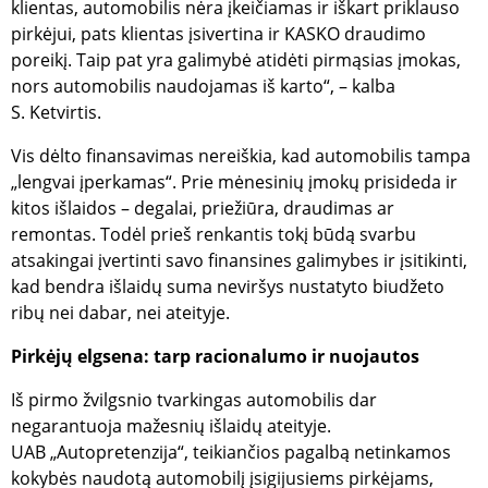
klientas, automobilis nėra įkeičiamas ir iškart priklauso
pirkėjui, pats klientas įsivertina ir KASKO draudimo
Funkciniai
poreikį. Taip pat yra galimybė atidėti pirmąsias įmokas,
nors automobilis naudojamas iš karto“, – kalba
S. Ketvirtis.
Vis dėlto finansavimas nereiškia, kad automobilis tampa
„lengvai įperkamas“. Prie mėnesinių įmokų prisideda ir
Būtinieji
Analitiniai
Reklamos
kitos išlaidos – degalai, priežiūra, draudimas ar
Funkciniai
remontas. Todėl prieš renkantis tokį būdą svarbu
atsakingai įvertinti savo finansines galimybes ir įsitikinti,
Šie slapukai yra būtini, kad svetainė tinkamai veiktų,
kad bendra išlaidų suma neviršys nustatyto biudžeto
t.y. kad Jūs galėtumėte sklandžiai joje naršyti. Per
slapukų juostą negalėsite išjungti šių slapukų,
ribų nei dabar, nei ateityje.
tačiau, jei ištrinsite šiuos slapukus naršyklės
priemonėmis, greičiausiai negalėsite naudotis
Pirkėjų elgsena: tarp racionalumo ir nuojautos
visomis svetainės funkcijomis.
Teikėjas
/
Pavadinimas
Galiojimas
Aprašy
Iš pirmo žvilgsnio tvarkingas automobilis dar
Domenas
negarantuoja mažesnių išlaidų ateityje.
_tgidts
.gfbankas.lt
29 minutės
TrafficG
UAB „Autopretenzija“, teikiančios pagalbą netinkamos
44
slapukas
sekundės
naudoja
kokybės naudotą automobilį įsigijusiems pirkėjams,
lankytoj