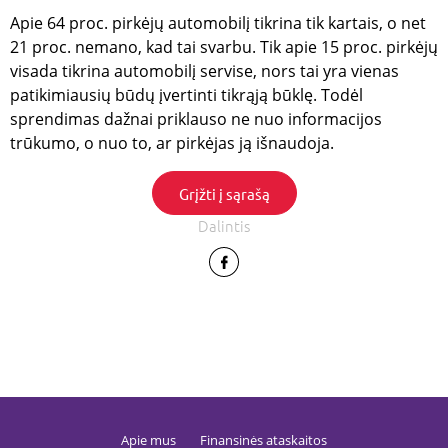
atskirti ir
Apie 64 proc. pirkėjų automobilį tikrina tik kartais, o net
atpažinti
lankytoj
21 proc. nemano, kad tai svarbu. Tik apie 15 proc. pirkėjų
sesijas, u
svetainė
visada tikrina automobilį servise, nors tai yra vienas
reklamo
patikimiausių būdų įvertinti tikrąją būklę. Todėl
kampani
saugumą,
sprendimas dažnai priklauso ne nuo informacijos
sukčiav
atvejus i
trūkumo, o nuo to, ar pirkėjas ją išnaudoja.
validuot
lankytoj
Grįžti į sąrašą
_tglksd
.gfbankas.lt
1 metai
TrafficG
slapukas,
lankytoj
Dalintis
sesijoms 
srauto
patikim
vertinti,
sukčiav
prevencij
svetainė
saugum
užtikrini
_tgsid
.gfbankas.lt
29 minutės
TrafficG
59
slapukas
sekundės
naudoja
lankytoj
sesijoms 
Apie mus
Finansinės ataskaitos
sukčiav