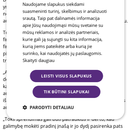
Naudojame slapukus siekdami
yra aiški automobilio istorija, dokumentai ir atlikta
suasmeninti turinį, skelbimus ir analizuoti
nepriklausoma patikra. Patikimi, aiškios istorijos
srautą. Taip pat dalinamės informacija
automobiliai kainuoja daugiau, bet parduodami greičiau.
apie Jūsų naudojimąsi mūsų svetaine su
mūsų reklamos ir analizės partneriais,
Tokie automobiliai dažnai įsigyjami pasitelkiant
kurie gali ją sujungti su kita informacija,
finansavimo sprendimus. Automobilių lizingas, dalinis
kurią jiems pateikėte arba kurią jie
finansavimas leidžia pirkėjams neapsiriboti vien
surinko, kai naudojatės jų paslaugomis.
pigiausiais variantais ir rinktis techniškai tvarkingesnes
Skaityti daugiau
transporto priemones.
„Autogidas.lt“ lizingo partnerių „GF banko“ Pardavimų
LEISTI VISUS SLAPUKUS
departamento direktorius Skirmantas Ketvirtis pastebi,
kad pirkėjai vis dažniau renkasi sprendimą dalį
TIK BŪTINI SLAPUKAI
automobilio kainos padengti iš karto, o likusią sumą
išskaidyti per laiką. Tai leidžia įsigyti aukštesnės kokybės
automobilį ir išlaikyti didesnį finansinį lankstumą.
PARODYTI DETALIAU
„Toks sprendimas gali būti patrauklus ir dėl to, kad
Būtinieji
Analitiniai
Reklamos
galimybę mokėti pradinį įnašą ir jo dydį pasirenka pats