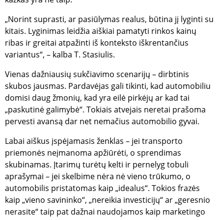
„Norint suprasti, ar pasiūlymas realus, būtina jį lyginti su
kitais. Lyginimas leidžia aiškiai pamatyti rinkos kainų
ribas ir greitai atpažinti iš konteksto iškrentančius
variantus“, – kalba T. Stasiulis.
Vienas dažniausių sukčiavimo scenarijų – dirbtinis
skubos jausmas. Pardavėjas gali tikinti, kad automobiliu
domisi daug žmonių, kad yra eilė pirkėjų ar kad tai
„paskutinė galimybė“. Tokiais atvejais neretai prašoma
pervesti avansą dar net nemačius automobilio gyvai.
Labai aiškus įspėjamasis ženklas – jei transporto
priemonės neįmanoma apžiūrėti, o sprendimas
skubinamas. Įtarimų turėtų kelti ir pernelyg tobuli
aprašymai – jei skelbime nėra nė vieno trūkumo, o
automobilis pristatomas kaip „idealus“. Tokios frazės
kaip „vieno savininko“, „nereikia investicijų“ ar „geresnio
nerasite“ taip pat dažnai naudojamos kaip marketingo