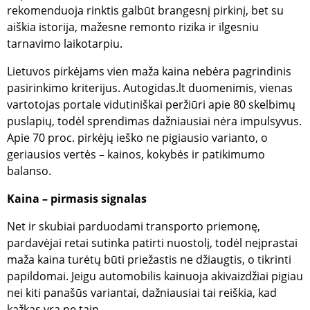
rekomenduoja rinktis galbūt brangesnį pirkinį, bet su
aiškia istorija, mažesne remonto rizika ir ilgesniu
tarnavimo laikotarpiu.
Lietuvos pirkėjams vien maža kaina nebėra pagrindinis
pasirinkimo kriterijus. Autogidas.lt duomenimis, vienas
vartotojas portale vidutiniškai peržiūri apie 80 skelbimų
puslapių, todėl sprendimas dažniausiai nėra impulsyvus.
Apie 70 proc. pirkėjų ieško ne pigiausio varianto, o
geriausios vertės – kainos, kokybės ir patikimumo
balanso.
Kaina – pirmasis signalas
Net ir skubiai parduodami transporto priemonę,
pardavėjai retai sutinka patirti nuostolį, todėl neįprastai
maža kaina turėtų būti priežastis ne džiaugtis, o tikrinti
papildomai. Jeigu automobilis kainuoja akivaizdžiai pigiau
nei kiti panašūs variantai, dažniausiai tai reiškia, kad
kažkas yra ne taip.