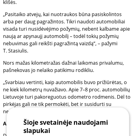
klišės.
„Pasitaiko atvejų, kai nuotraukos būna pasiskolintos
arba per daug pagražintos. Tikri naudoti automobiliai
visada turi nusidėvėjimo požymių, nebent kalbame apie
naują ar apynaujį automobilį – todėl tokių požymių
nebuvimas gali reikšti pagražintą vaizdą“, – pažymi
T. Stasiulis.
Nors mažas kilometražas dažnai laikomas privalumu,
pašnekovas jo nelaiko patikimu rodikliu.
„Svarbiau vertinti, kaip automobilis buvo prižiūrėtas, o
ne kiek kilometrų nuvažiavo. Apie 7–8 proc. automobilių
Lietuvoje turi pakoreguotus odometro rodmenis. Dėl to
pirkėjas gali ne tik permokėti, bet ir susidurti su
nenumatytais gedimais“, – teigia T. Stasiulis.
Šioje svetainėje naudojami
Ar brangesnis automobilis visada geresnis?
slapukai
Didesnė kaina gali būti pagrįsta, tačiau tik tuomet, kai